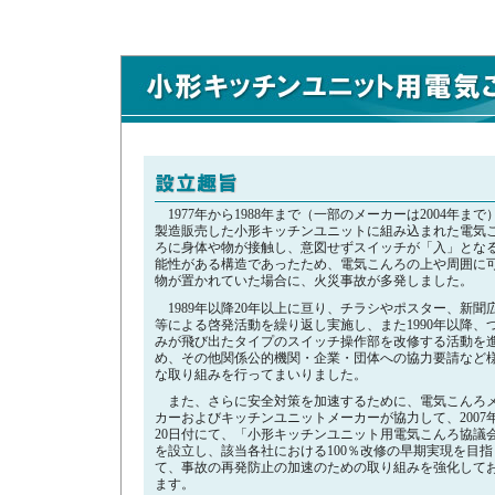
1977年から1988年まで（一部のメーカーは2004年まで
製造販売した小形キッチンユニットに組み込まれた電気
ろに身体や物が接触し、意図せずスイッチが「入」とな
能性がある構造であったため、電気こんろの上や周囲に
物が置かれていた場合に、火災事故が多発しました。
1989年以降20年以上に亘り、チラシやポスター、新聞
等による啓発活動を繰り返し実施し、また1990年以降、
みが飛び出たタイプのスイッチ操作部を改修する活動を
め、その他関係公的機関・企業・団体への協力要請など
な取り組みを行ってまいりました。
また、さらに安全対策を加速するために、電気こんろ
カーおよびキッチンユニットメーカーが協力して、2007年
20日付にて、「小形キッチンユニット用電気こんろ協議
を設立し、該当各社における100％改修の早期実現を目指
て、事故の再発防止の加速のための取り組みを強化して
ます。