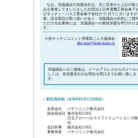
なお、当協議会の加盟会社は、主に従来から上記の取
みを推進してまいりました社団法人日本電機工業会傘下
びキッチン・バス工業会傘下会社の 11 社でございますが
後、該当製品の取り扱いがあり、当協議会の目的にご賛
ただける企業様には、当協議会への新規加盟を呼びかけ
す。
小形キッチンユニット用電気こんろ協議会
dkk.jimu@denki-konro.jp
当協議会へのご連絡は、メールアドレスからのメール
しくは、各加盟会社のお問合せ窓口までお願い致しま
す。
○
新役員体制（令和8年6月12日現在）
会長会社
パナソニック株式会社
副会長会社
株式会社LIXIL
日立グローバルライフソリューションズ株
社
会計幹事
株式会社LIXIL
事務局長
パナソニック株式会社