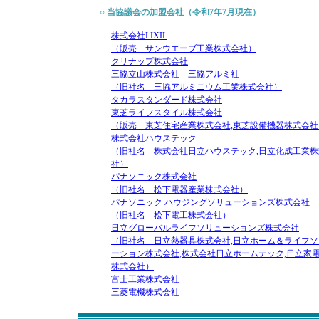
○
当協議会の加盟会社（令和7年7月現在）
株式会社LIXIL
（販売 サンウエーブ工業株式会社）
クリナップ株式会社
三協立山株式会社 三協アルミ社
（旧社名 三協アルミニウム工業株式会社）
タカラスタンダード株式会社
東芝ライフスタイル株式会社
（販売 東芝住宅産業株式会社,東芝設備機器株式会社
株式会社ハウステック
（旧社名 株式会社日立ハウステック,日立化成工業株
社）
パナソニック株式会社
（旧社名 松下電器産業株式会社）
パナソニック ハウジングソリューションズ株式会社
（旧社名 松下電工株式会社）
日立グローバルライフソリューションズ株式会社
（旧社名 日立熱器具株式会社,日立ホーム＆ライフソ
ーション株式会社,株式会社日立ホームテック,日立家
株式会社）
富士工業株式会社
三菱電機株式会社